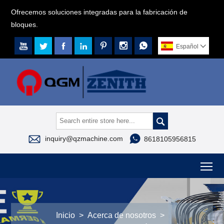
Ofrecemos soluciones integradas para la fabricación de
bloques.







Español




inquiry@qzmachine.com
8618105956815
To
Inicio
>
Acerca de nosotros
>