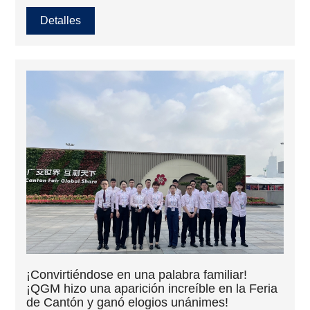
camino para esta industria en Rusia y Europa del Este.
Proporciona una amplia gama de ideas innovadoras y
Detalles
tecnología avanzada en equipos, mecánica y técnicas de
construcción. Sus clientes objetivo incluyen proveedores
de servicios en la industria, comercio, construcción y
materiales de construcción, y tomadores de decisiones en
adquisiciones. Su internacionalización se ha convertido en
una plataforma de información fundamental para las
empresas chinas que apuntan a los mercados de Rusia y
Europa del Este.
¡Convirtiéndose en una palabra familiar!
¡QGM hizo una aparición increíble en la Feria
de Cantón y ganó elogios unánimes!