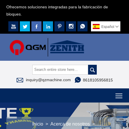
Ofrecemos soluciones integradas para la fabricación de
bloques.







Español




inquiry@qzmachine.com
8618105956815
To
Inicio
>
Acerca de nosotros
>