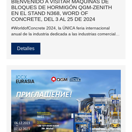
BIENVENIDO A VISITAR MÁQUINAS DE
BLOQUES DE HORMIGÓN QGM-ZENITH
EN EL STAND N368, WORD OF
CONCRETE, DEL 3 AL 25 DE 2024
#WorldofConcrete 2024, la ÚNICA feria internacional
anual de la industria dedicada a las industrias comerciales
de construcción de concreto y mampostería, se llevará a
cabo en el Centro de Convenciones de Las Vegas, 3150
Detalles
Paradise Rd, #LasVegas, NV 89109, del 23 al 25 de
enero. 2024. #WOC ha estado sirviendo a las industrias
globales de construcción de concreto y #mampostería
durante 50 años.