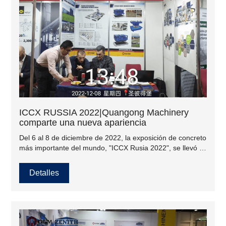
ICCX RUSSIA 2022|Quangong Machinery
comparte una nueva apariencia
Del 6 al 8 de diciembre de 2022, la exposición de concreto
más importante del mundo, "ICCX Rusia 2022", se llevó a
cabo en Rusia según lo programado. Como empresa líder
en el campo de la maquinaria para la fabricación de
Detalles
bloques de hormigón en China, Quangong Machinery Co.,
Ltd. muestra los logros avanzados en el campo de la
fabricación de máquinas para la fabricación de bloques de
hormigón al mundo en nombre de la industria.