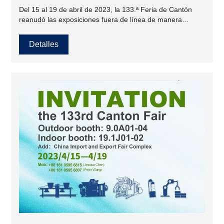
Del 15 al 19 de abril de 2023, la 133.ª Feria de Cantón
reanudó las exposiciones fuera de línea de manera
integral. La superficie de exposición y el número de
expositores han alcanzado máximos históricos. El área
Detalles
total de exposición alcanzó los 1,5 millones de metros
cuadrados, el número de expositores fuera de línea
aumentó de 25 000 a unos 35 000 y más de 9 000 nuevos
expositores. Quangong Co., Ltd (QGM), como líder en la
industria de máquinas de bloques, hizo una aparición
increíble en la Feria de Cantón y se hizo popular.