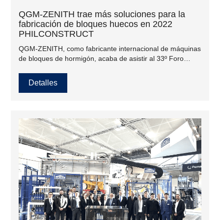
QGM-ZENITH trae más soluciones para la
fabricación de bloques huecos en 2022
PHILCONSTRUCT
QGM-ZENITH, como fabricante internacional de máquinas
de bloques de hormigón, acaba de asistir al 33º Foro
Internacional Filipino de tecnología, materiales de
construcción, exhibición de productos para interiores y
Detalles
exteriores, conocido como PHILCONSTRUCT, del 3 al 6
de noviembre de 2022, en el Centro de Convenciones
SMX de Pasay, Manila, Filipinas.