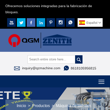
Ofrecemos soluciones integradas para la fabricación de
bloques.







Español




inquiry@qzmachine.com
8618105956815
To
Inicio
>
Productos
>
Máquina de ladrillos