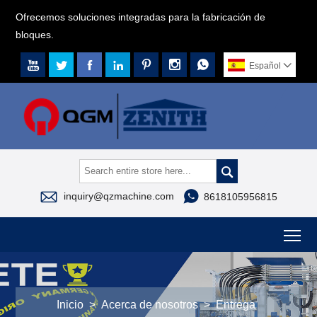
Ofrecemos soluciones integradas para la fabricación de
bloques.







Español




inquiry@qzmachine.com
8618105956815
To
Inicio
>
Acerca de nosotros
>
Entrega