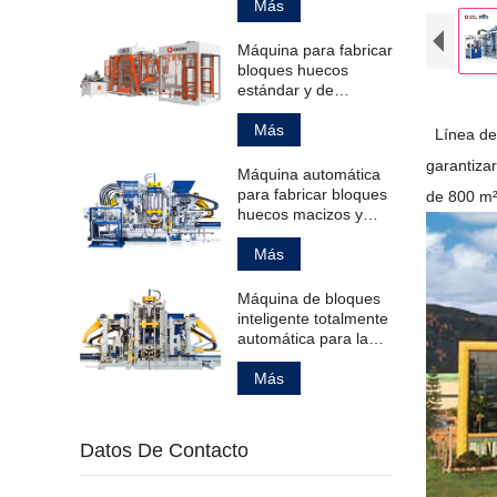
bloques de
Más
pavimentación
huecos estándar.
Máquina para fabricar
bloques huecos
estándar y de
pavimentación.
Más
Línea de 
garantizar
Máquina automática
para fabricar bloques
de 800 m²
huecos macizos y
bordillos.
Más
Máquina de bloques
inteligente totalmente
automática para la
fabricación de
productos de
Más
hormigón.
Datos De Contacto