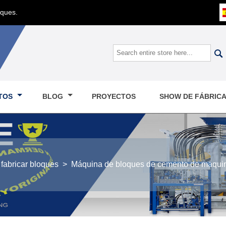
oques.

TOS
BLOG
PROYECTOS
SHOW DE FÁBRIC
fabricar bloques
>
Máquina de bloques de cemento de maquina