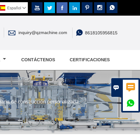







Español



inquiry@qzmachine.com
8618105956815
A
CONTÁCTENOS
CERTIFICACIONES


ria de construcción personalizada
