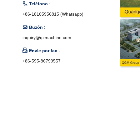

Teléfono :
+86-18105956815 (Whatsapp)

Buzón :
inquiry@qzmachine.com

Envíe por fax :
+86-595-86799557