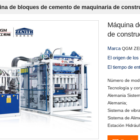
na de bloques de cemento de maquinaria de constr
Máquina d
de constru
Marca
QGM ZE
El origen de lo
El tiempo de en
Número de mode
Tecnología y con
Alemania Sistem
Alemania;
Sistema de vibra
Sistema de Alime
Estación Hidráuli