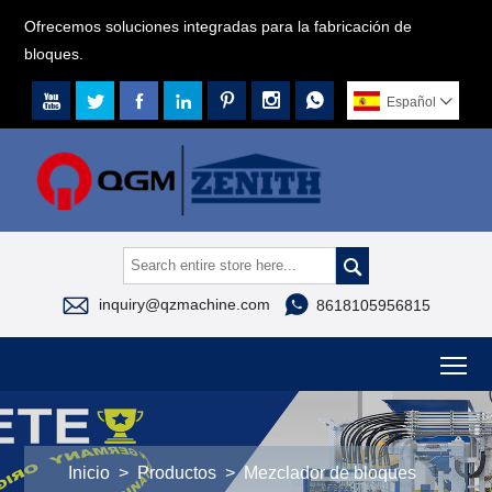
Ofrecemos soluciones integradas para la fabricación de
bloques.







Español




inquiry@qzmachine.com
8618105956815
To
Inicio
>
Productos
>
Mezclador de bloques