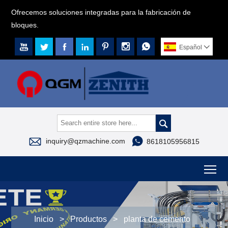
Ofrecemos soluciones integradas para la fabricación de
bloques.







Español




inquiry@qzmachine.com
8618105956815
To
Inicio
>
Productos
>
planta de cemento