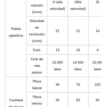
0 (alta
(Alta
31
rotación
velocidad)
velocidad)
(r/min)
Velocidad
de
Paleta
21
21
14
revolución
agitadora
(r/min)
Cant.
13
16
4
Ciclo de
10.000
10.000
10.000
vida
latas
latas
latas
teórico
Placa
48
70
102
lateral
Placa
Cantidad
45
62
82
inferior
de placas