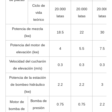
Ciclo de
20.000
20.000
20.000
vida
latas
latas
latas
teórico
Potencia de mezcla
18.5
22
30
(kw)
Potencia del motor de
4
5.5
7.5
elevación (kw)
Velocidad del cucharón
0.3
0.3
0.3
de elevación (m/s)
Potencia de la estación
de bombeo hidráulico
2.2
2.2
3
(kw)
Bomba de
Motor de
0.75
0.75
2.2
presión
bomba de