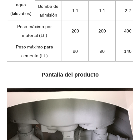
agua
Bomba de
1.1
1.1
2.2
(kilovatios)
admisión
Peso máximo por
200
200
400
material (Lt.)
Peso máximo para
90
90
140
cemento (Lt.)
Pantalla del producto