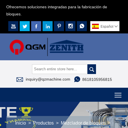
Ofrecemos soluciones integradas para la fabricación de
bloques.







Español




inquiry@qzmachine.com
8618105956815
To
Inicio
>
Productos
>
Mezclador de bloques
>