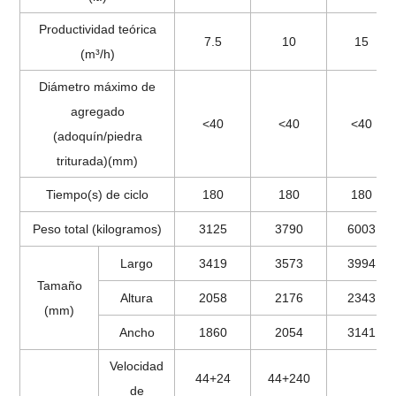
Productividad teórica
7.5
10
15
(m³/h)
Diámetro máximo de
agregado
<40
<40
<40
(adoquín/piedra
triturada)(mm)
Tiempo(s) de ciclo
180
180
180
Peso total (kilogramos)
3125
3790
6003
Largo
3419
3573
3994
Tamaño
Altura
2058
2176
2343
(mm)
Ancho
1860
2054
3141
Velocidad
44+24
44+240
de