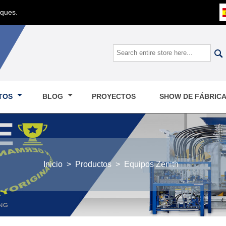
oques.

TOS
BLOG
PROYECTOS
SHOW DE FÁBRIC
Inicio
>
Productos
>
Equipos Zenith