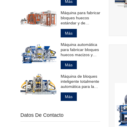
bloques de
Más
pavimentación
huecos estándar.
Máquina para fabricar
bloques huecos
estándar y de
pavimentación.
Más
Máquina automática
para fabricar bloques
huecos macizos y
bordillos.
Más
Máquina de bloques
inteligente totalmente
automática para la
fabricación de
productos de
Más
hormigón.
Datos De Contacto