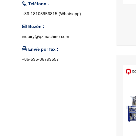

Teléfono :
+86-18105956815 (Whatsapp)

Buzón :
inquiry@qzmachine.com

Envíe por fax :
+86-595-86799557