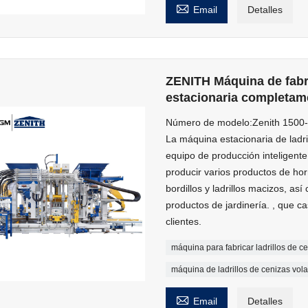

Email
Detalles
ZENITH Máquina de fabri
estacionaria completam
Número de modelo:Zenith 1500
La máquina estacionaria de ladri
equipo de producción inteligent
producir varios productos de h
bordillos y ladrillos macizos, a
productos de jardinería. , que c
clientes.
máquina para fabricar ladrillos de 
máquina de ladrillos de cenizas vol

Email
Detalles