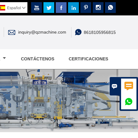







Español



inquiry@qzmachine.com
8618105956815
A
CONTÁCTENOS
CERTIFICACIONES


