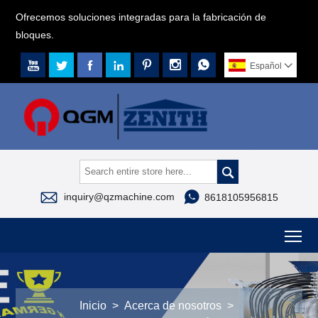
Ofrecemos soluciones integradas para la fabricación de
bloques.







Español




inquiry@qzmachine.com
8618105956815
To
Inicio
>
Acerca de nosotros
>