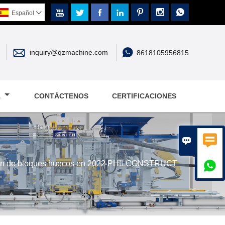







Español



inquiry@qzmachine.com
8618105956815
A
CONTÁCTENOS
CERTIFICACIONES


ción de bloques huecos en 2022 PHILCONSTRUCT
