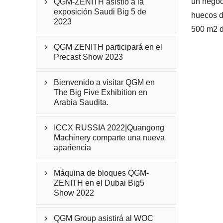
un negoc
QGM-ZENITH asistió a la

exposición Saudi Big 5 de
huecos d
2023
500 m2 d
QGM ZENITH participará en el

Precast Show 2023
Bienvenido a visitar QGM en

The Big Five Exhibition en
Arabia Saudita.
ICCX RUSSIA 2022|Quangong

Machinery comparte una nueva
apariencia
Máquina de bloques QGM-

ZENITH en el Dubai Big5
Show 2022
QGM Group asistirá al WOC
