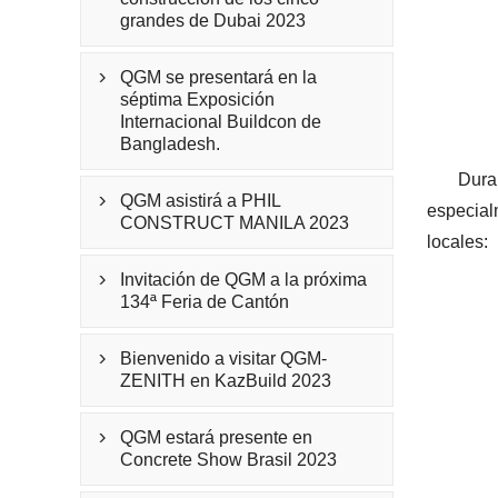
grandes de Dubai 2023
QGM se presentará en la

séptima Exposición
Internacional Buildcon de
Bangladesh.
Dura
QGM asistirá a PHIL

especialm
CONSTRUCT MANILA 2023
locales:
Invitación de QGM a la próxima

134ª Feria de Cantón
Bienvenido a visitar QGM-

ZENITH en KazBuild 2023
QGM estará presente en

Concrete Show Brasil 2023