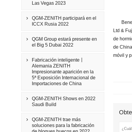
Las Vegas 2023
QGM-ZENITH participará en el

Bene
ICCX Rusia 2022
Ltd & Fu
de hormi
QGM Group estará presente en

el Big 5 Dubai 2022
de China
móvil y 
Fabricación inteligente丨

Alemania ZENITH
Impresionante aparición en la
5ª Exposición Internacional de
Importaciones de China
QGM-ZENITH Shows en 2022

Saudi Build
Obte
QGM-ZENITH trae más

soluciones para la fabricación
de bloques huecos en 2022