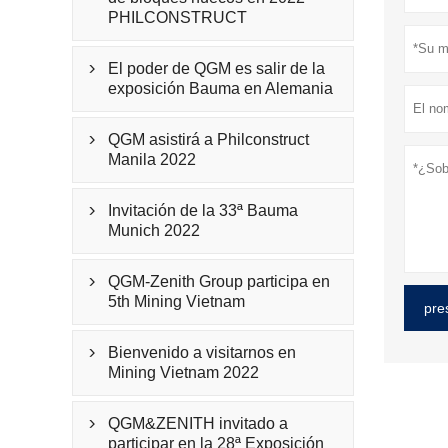
PHILCONSTRUCT
El poder de QGM es salir de la

exposición Bauma en Alemania
QGM asistirá a Philconstruct

Manila 2022
Invitación de la 33ª Bauma

Munich 2022
QGM-Zenith Group participa en

5th Mining Vietnam
pre
Bienvenido a visitarnos en

Mining Vietnam 2022
QGM&ZENITH invitado a

participar en la 28ª Exposición