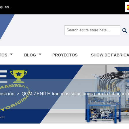
oques.

TOS
BLOG
PROYECTOS
SHOW DE FÁBRIC
osición
>
QGM-ZENITH trae más soluciones para la fabrica