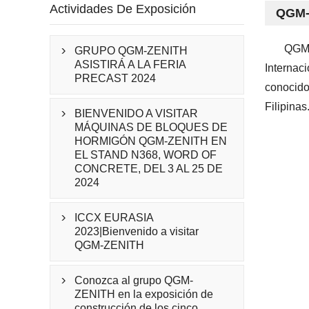
Actividades De Exposición
QGM-Z
QGM-
GRUPO QGM-ZENITH

ASISTIRÁ A LA FERIA
Internaci
PRECAST 2024
conocido
Filipinas
BIENVENIDO A VISITAR

MÁQUINAS DE BLOQUES DE
HORMIGÓN QGM-ZENITH EN
EL STAND N368, WORD OF
CONCRETE, DEL 3 AL 25 DE
2024
ICCX EURASIA

2023|Bienvenido a visitar
QGM-ZENITH
Conozca al grupo QGM-

ZENITH en la exposición de
construcción de los cinco