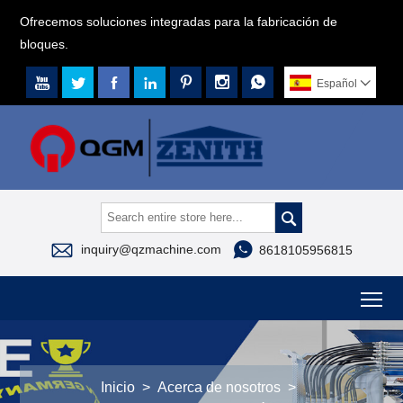
Ofrecemos soluciones integradas para la fabricación de
bloques.







Español




inquiry@qzmachine.com
8618105956815
To
Inicio
>
Acerca de nosotros
>