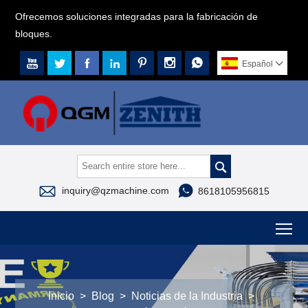
Ofrecemos soluciones integradas para la fabricación de
bloques.







Español




inquiry@qzmachine.com
8618105956815
To
Inicio
>
Blog
>
Noticias de la Industria
>