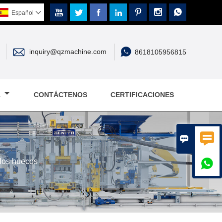







Español



inquiry@qzmachine.com
8618105956815
A
CONTÁCTENOS
CERTIFICACIONES


llos huecos
