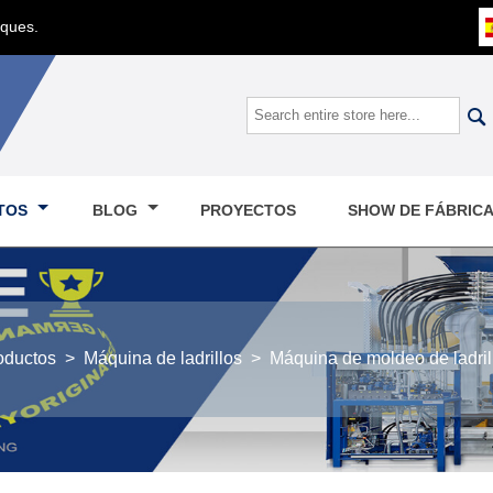
oques.

TOS
BLOG
PROYECTOS
SHOW DE FÁBRIC
oductos
>
Máquina de ladrillos
>
Máquina de moldeo de ladri