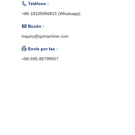

Teléfono :
+86-18105956815 (Whatsapp)

Buzón :
inquiry@qzmachine.com

Envíe por fax :
+86-595-86799557