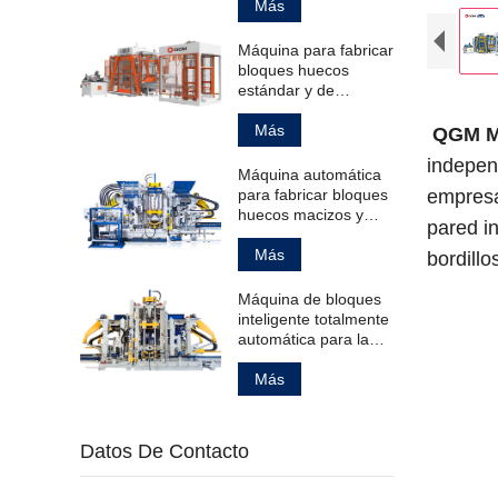
bloques de
Más
pavimentación
huecos estándar.
Máquina para fabricar
bloques huecos
estándar y de
pavimentación.
Más
QGM
M
indepen
Máquina automática
para fabricar bloques
empresa
huecos macizos y
pared in
bordillos.
Más
bordill
Máquina de bloques
inteligente totalmente
automática para la
fabricación de
productos de
Más
hormigón.
Datos De Contacto