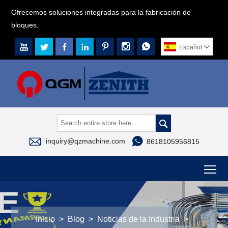
Ofrecemos soluciones integradas para la fabricación de
bloques.







Español




inquiry@qzmachine.com
8618105956815
To
Inicio
>
Blog
>
Noticias de la Industria
>