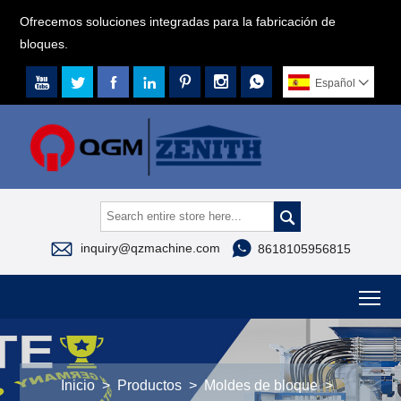
Ofrecemos soluciones integradas para la fabricación de
bloques.







Español




inquiry@qzmachine.com
8618105956815
To
Inicio
>
Productos
>
Moldes de bloque
>