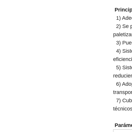
Princip
1) Adec
2) Se p
paletiz
3) Puede
4) Sist
eficienc
5) Sist
reducie
6) Adopt
transpor
7) Cubi
técnicos
Paráme