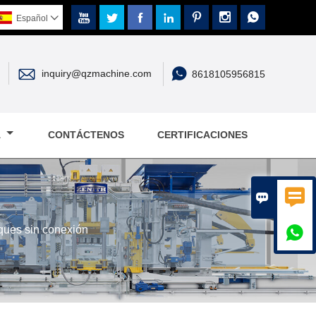







Español



inquiry@qzmachine.com
8618105956815
A
CONTÁCTENOS
CERTIFICACIONES


ques sin conexión
