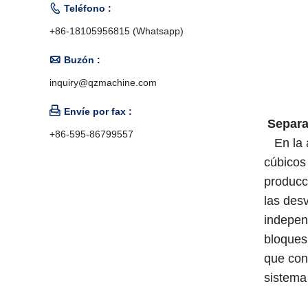

Teléfono :
+86-18105956815 (Whatsapp)

Buzón :
inquiry@qzmachine.com

Envíe por fax :
Separad
+86-595-86799557
En la ac
cúbicos
producc
las des
indepen
bloques
que con
sistema 