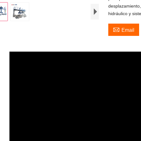
desplazamiento,
hidráulico y sist

Email