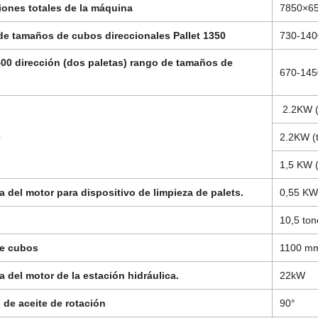
ones totales de la máquina
7850×6
e tamaños de cubos direccionales Pallet 1350
730-14
400 dirección (dos paletas) rango de tamaños de
670-14
2.2KW (t
e
2.2KW (t
1,5 KW (
a del motor para dispositivo de limpieza de palets.
0,55 KW
10,5 ton
de cubos
1100 m
a del motor de la estación hidráulica.
22kW
o de aceite de rotación
90°