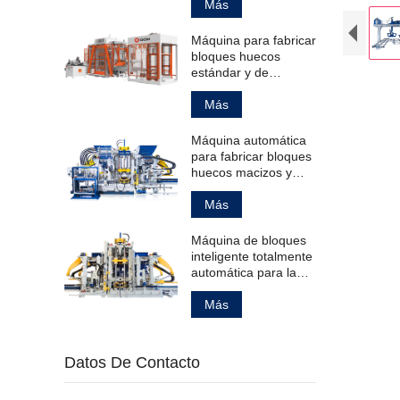
bloques de
Más
pavimentación
huecos estándar.
Máquina para fabricar
bloques huecos
estándar y de
pavimentación.
Más
Máquina automática
para fabricar bloques
huecos macizos y
bordillos.
Más
Máquina de bloques
inteligente totalmente
automática para la
fabricación de
productos de
Más
hormigón.
Datos De Contacto