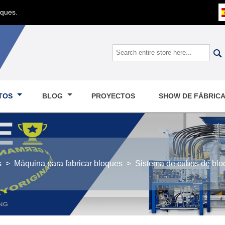
oques.

TOS
BLOG
PROYECTOS
SHOW DE FÁBRIC
s
>
Máquina para fabricar bloques
>
Sistema de cubos de blo