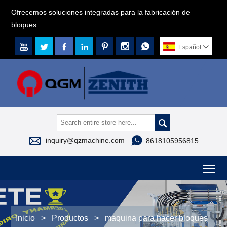
Ofrecemos soluciones integradas para la fabricación de
bloques.







Español




inquiry@qzmachine.com
8618105956815
To
Inicio
>
Productos
>
maquina para hacer bloques