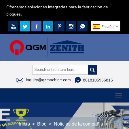
Ofrecemos soluciones integradas para la fabricación de
bloques.







Español




inquiry@qzmachine.com
8618105956815
To
Inicio
>
Blog
>
Noticias de la compañía
>