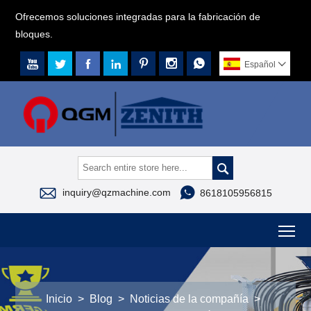
Ofrecemos soluciones integradas para la fabricación de
bloques.







Español




inquiry@qzmachine.com
8618105956815
To
Inicio
>
Blog
>
Noticias de la compañía
>