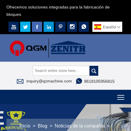
Ofrecemos soluciones integradas para la fabricación de
bloques.







Español




inquiry@qzmachine.com
8618105956815
To
Inicio
>
Blog
>
Noticias de la compañía
>