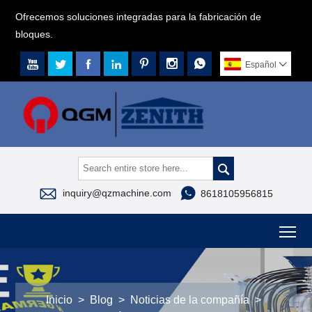
Ofrecemos soluciones integradas para la fabricación de
bloques.







Español




inquiry@qzmachine.com
8618105956815
To
Inicio
>
Blog
>
Noticias de la compañía
>