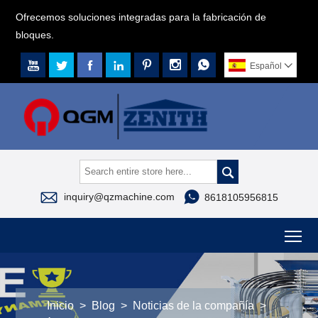
Ofrecemos soluciones integradas para la fabricación de
bloques.







Español




inquiry@qzmachine.com
8618105956815
To
Inicio
>
Blog
>
Noticias de la compañía
>