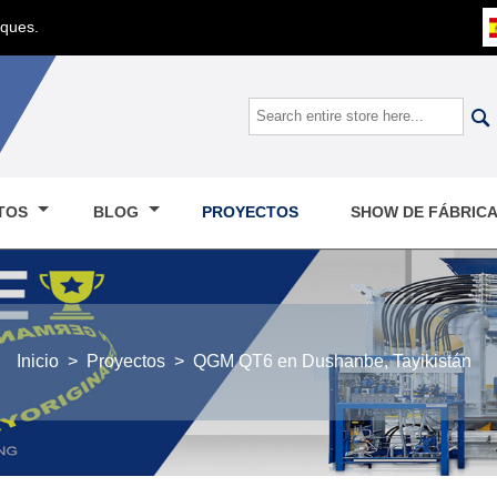
oques.

TOS
BLOG
PROYECTOS
SHOW DE FÁBRIC
Inicio
>
Proyectos
>
QGM QT6 en Dushanbe, Tayikistán