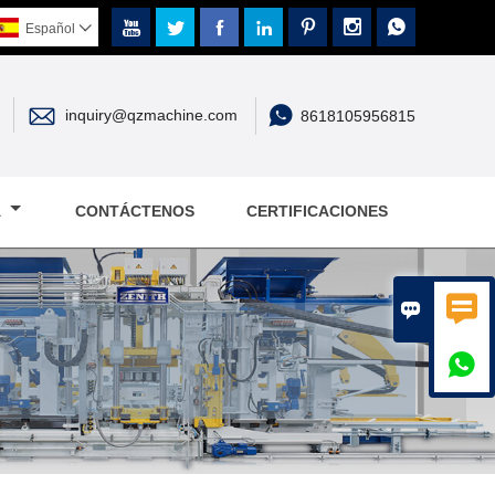







Español



inquiry@qzmachine.com
8618105956815
A
CONTÁCTENOS
CERTIFICACIONES


